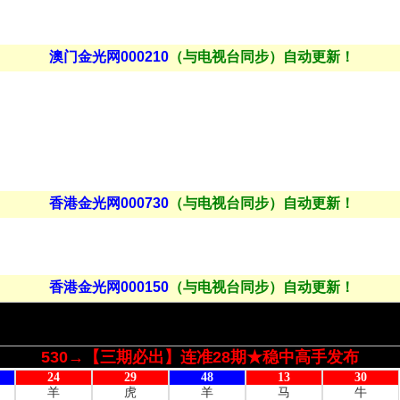
澳门金光网000210
（与电视台同步）自动更新！
香港金光网000730
（与电视台同步）自动更新！
香港金光网000150
（与电视台同步）自动更新！
530→【三期必出】连准28期★稳中高手发布